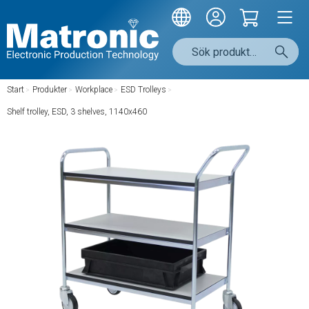
Start
/
Produkter
/
Workplace
/
ESD Trolleys
/
Shelf trolley, ESD, 3 shelves, 1140x460