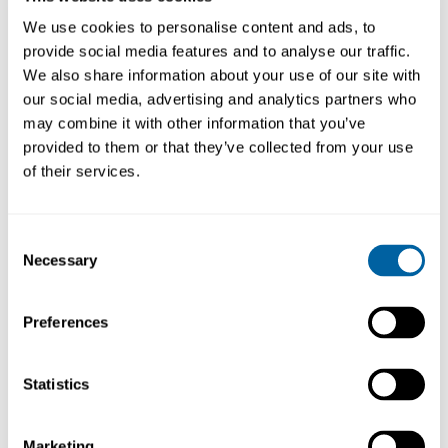
Produktfråga
Köp
We use cookies to personalise content and ads, to
provide social media features and to analyse our traffic.
We also share information about your use of our site with
our social media, advertising and analytics partners who
may combine it with other information that you’ve
provided to them or that they’ve collected from your use
BESKRIVNING
EGENSKAPER
of their services.
ESD bordsvagn med körhandtag
Consent
Necessary
– ergonomisk & stilren
Selection
ESD bordsvagn med körhandtag är den
Preferences
perfekta lösningen för arbetsplatser som
kräver säker hantering av känslig elektronik.
Statistics
Den kombinerar lättkörd funktionalitet med en
stilren design, vilket gör den idealisk för både
industri och kontor.
Läs mer ...
Marketing