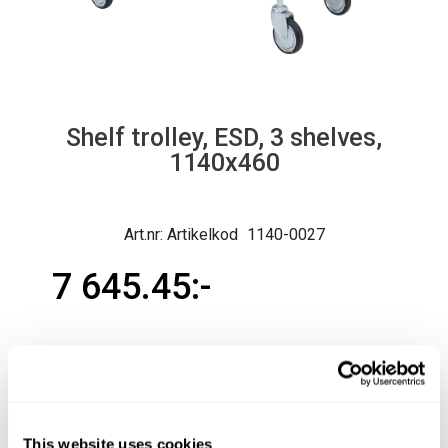
Shelf trolley, ESD, 3 shelves,
1140x460
Artikelkod
1140-0027
7 645.45
Ord. pris exkl.
7 645.45
Normal lev.tid ca 3-10 arb.dagar
This website uses cookies