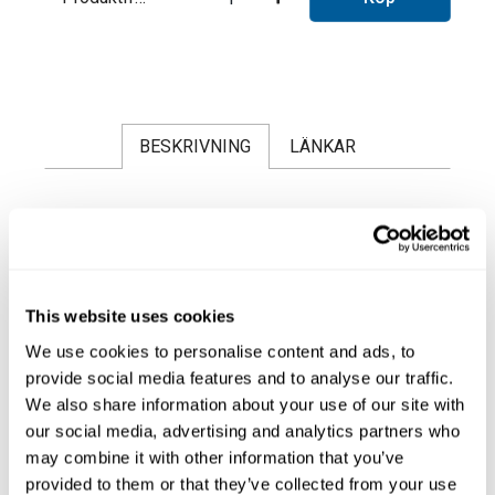
BESKRIVNING
LÄNKAR
Effektivt lödsystem för
professionella
elektronikapplikationer
This website uses cookies
We use cookies to personalise content and ads, to
Detta högpresterande lödsystem är utvecklat
för generella elektronikapplikationer och
provide social media features and to analyse our traffic.
bygger på JBC:s mest effektiva lödteknologi.
We also share information about your use of our site with
Systemet levererar överlägsen lödkvalitet,
our social media, advertising and analytics partners who
Läs mer ...
snabb uppvärmning och enastående
may combine it with other information that you’ve
temperaturstabilitet – samtidigt som
livslängden på spetsarna förlängs upp till 5
provided to them or that they’ve collected from your use