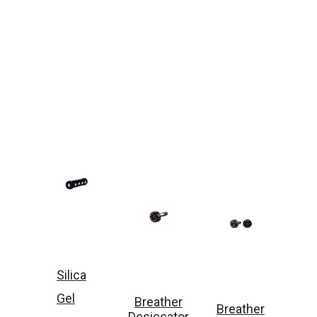
Silica
Gel
Breather
Breather
Desiccator