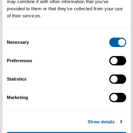
may combine it with other information that you’ve
provided to them or that they’ve collected from your use
of their services.
Beställningsvara
Beställningsvara
Consent
Necessary
Selection
Preferences
Statistics
Marketing
Desiccant Cartridge
Desiccant Cartridge
VG95-50-70,
VG95-50-70
Ind.packed
596050/00T
596050/02T
Show details