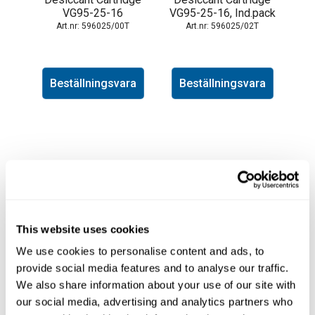
VG95-25-16
VG95-25-16, Ind.pack
596025/00T
596025/02T
Beställningsvara
Beställningsvara
This website uses cookies
We use cookies to personalise content and ads, to
provide social media features and to analyse our traffic.
Desiccant Cartridge
Desiccant Cartridge
We also share information about your use of our site with
VG95-25-35, ind.
VG95-25-35
our social media, advertising and analytics partners who
packed
596026/00T
596026/02T