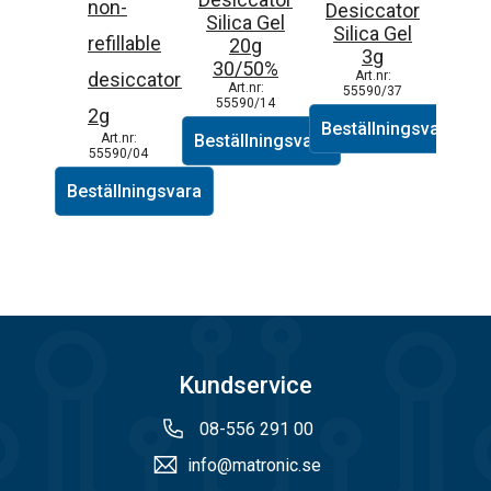
non-
Desiccator
Silica Gel
Silica Gel
refillable
20g
3g
30/50%
desiccators
55590/37
55590/14
2g
Beställningsvara
Beställningsvara
55590/04
Beställningsvara
Kundservice
08-556 291 00
info@matronic.se