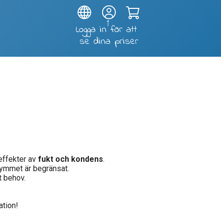
Test and soldering fixtures
effekter av
fukt och kondens
.
rymmet är begränsat.
t behov.
ation!