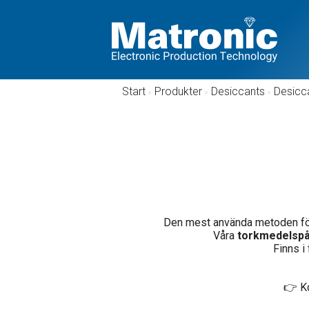
Start
/
Produkter
/
Desiccants
/
Desicc
Den mest använda metoden för 
Våra
torkmedelsp
Finns i 
👉 Ko