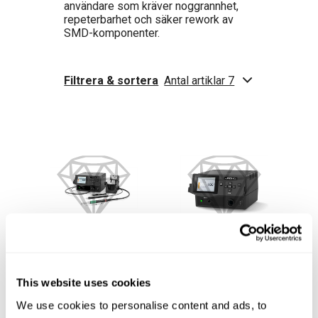
användare som kräver noggrannhet,
repeterbarhet och säker rework av
SMD-komponenter.
Filtrera & sortera
Antal artiklar 7
JNA Station High-
High-Precision Hot
Precision Hot Air
Air Control Unit
This website uses cookies
JNA-2C
JNA-2UB
23 613.70
18 164.38
We use cookies to personalise content and ads, to