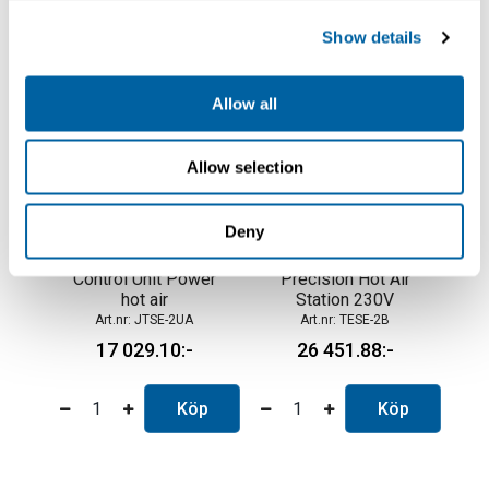
Show details
Allow all
Allow selection
Deny
Control Unit Power
Precision Hot Air
hot air
Station 230V
JTSE-2UA
TESE-2B
17 029.10
26 451.88
Köp
Köp