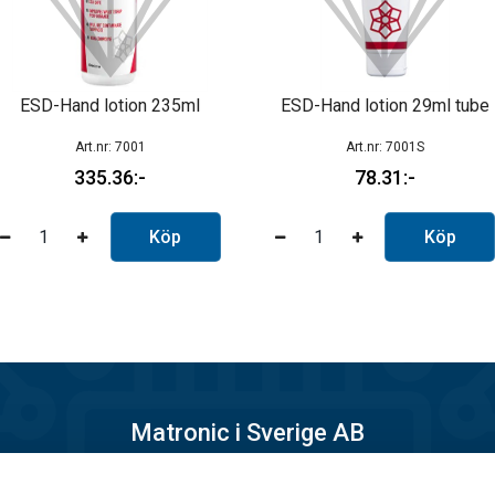
ESD-Hand lotion 235ml
ESD-Hand lotion 29ml tube
7001
7001S
335.36
78.31
Köp
Köp
Matronic i Sverige AB
Månskärsvägen 10B