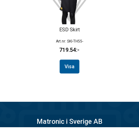
ESD Skirt
SKI-TH55-
719.54
Visa
Matronic i Sverige AB
Månskärsvägen 10B