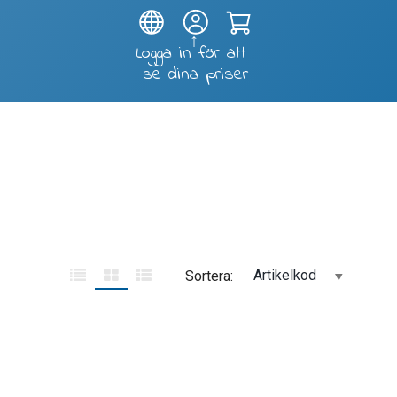
Test and soldering fixtures
Artikelkod
Sortera