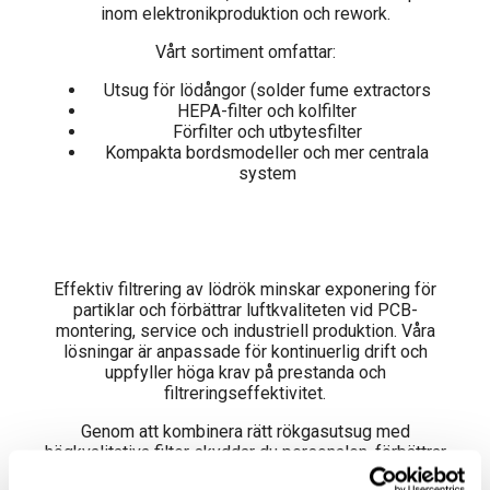
inom elektronikproduktion och rework.
Vårt sortiment omfattar:
Utsug för lödångor (solder fume extractors
HEPA-filter och kolfilter
Förfilter och utbytesfilter
Kompakta bordsmodeller och mer centrala
system
Effektiv filtrering av lödrök minskar exponering för
partiklar och förbättrar luftkvaliteten vid PCB-
montering, service och industriell produktion. Våra
lösningar är anpassade för kontinuerlig drift och
uppfyller höga krav på prestanda och
filtreringseffektivitet.
Genom att kombinera rätt rökgasutsug med
högkvalitativa filter skyddar du personalen, förbättrar
arbetsmiljön och säkerställer en professionell