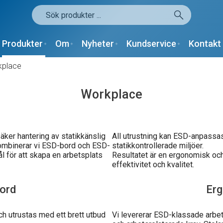
Produkter
Om
Nyheter
Kundservice
Kontakt
kplace
Workplace
ker hantering av statikkänslig
All utrustning kan ESD-anpassas
kombinerar vi ESD-bord och ESD-
statikkontrollerade miljöer.
ål för att skapa en arbetsplats
Resultatet är en ergonomisk och
effektivitet och kvalitet.
bord
Erg
ch utrustas med ett brett utbud
Vi levererar ESD-klassade arbe