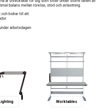
rna är utvecklade för dig som sitter under större delen av
imal balans mellan rörelse, stöd och avlastning.
och bidrar till att:
ador
 under arbetsdagen
Lighting
Worktables