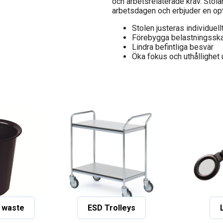
och arbetsrelaterade krav. Stola
arbetsdagen och erbjuder en opt
Stolen justeras individuellt 
Förebygga belastningssk
Lindra befintliga besvär
Öka fokus och uthållighet
 waste
ESD Trolleys