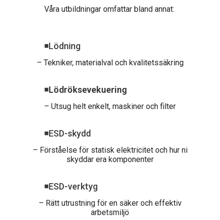
Våra utbildningar omfattar bland annat:
◾
Lödning
– Tekniker, materialval och kvalitetssäkring
◾
Lödröksevekuering
– U
tsug helt enkelt, maskiner och filter
◾
ESD-skydd
– Förståelse för statisk elektricitet och hur ni
skyddar era komponenter
◾
ESD-verktyg
– Rätt utrustning för en säker och effektiv
arbetsmiljö