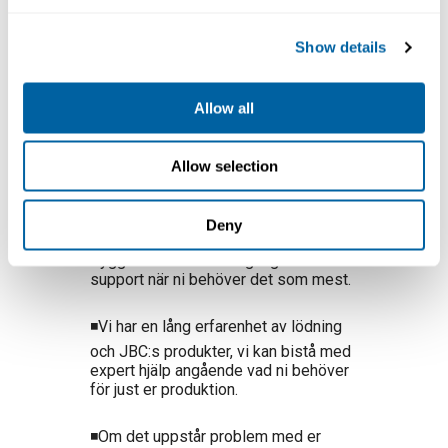
Show details
Allow all
🔹Support och rådgivning
Allow selection
för JBC produkter:
Deny
Vårt serviceavtal med JBC ger er
trygghet och snabb tillgång till teknisk
support när ni behöver det som mest.
◾Vi har en lång erfarenhet av lödning
och JBC:s produkter, vi kan bistå med
expert hjälp angående vad ni behöver
för just er produktion.
◾Om det uppstår problem med er