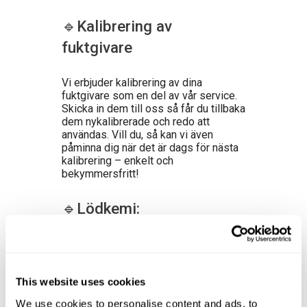
🔹Kalibrering av
fuktgivare
Vi erbjuder kalibrering av dina
fuktgivare som en del av vår service.
Skicka in dem till oss så får du tillbaka
dem nykalibrerade och redo att
användas. Vill du, så kan vi även
påminna dig när det är dags för nästa
kalibrering – enkelt och
bekymmersfritt!
🔹Lödkemi:
◾Rådgivning och utprovning av
lodpasta.
◾Vi hjälper er att analysera och lösa
This website uses cookies
era problem gällande lödning tex
We use cookies to personalise content and ads, to
analys av lodbad.