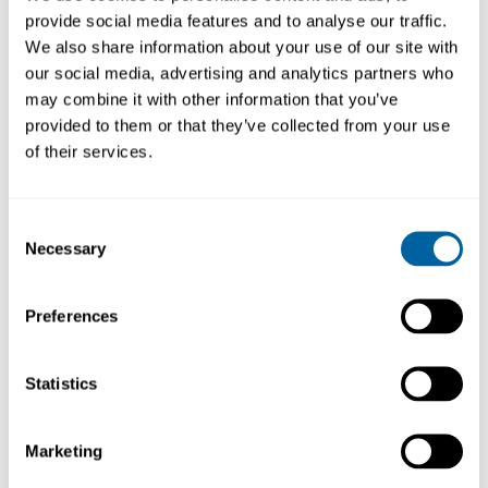
provide social media features and to analyse our traffic.
We also share information about your use of our site with
🔹Lödrökshantering:
our social media, advertising and analytics partners who
may combine it with other information that you’ve
◾Vi kan erbjuda er serviceavtal med
provided to them or that they’ve collected from your use
totalansvar för inventering och
of their services.
filterbyte.
◾Vi utför mätningar med PID=
elektronisk näsa som känner av
Consent
mättnadsgrad i filtret.
Necessary
Selection
Preferences
Statistics
Marketing