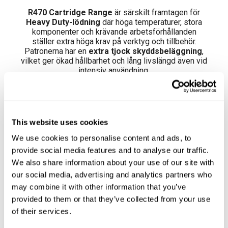
R470 Cartridge Range
är särskilt framtagen för
Heavy Duty-lödning
där höga temperaturer, stora
komponenter och krävande arbetsförhållanden
ställer extra höga krav på verktyg och tillbehör.
Patronerna har en
extra tjock skyddsbeläggning
,
vilket ger ökad hållbarhet och lång livslängd även vid
intensiv användning.
Den smarta designen med
fyrkantigt tvärsnitt
säkerställer att patronen alltid centreras perfekt i
This website uses cookies
lödverktyget. Detta ger
exakt vertikal
positionering
, optimal värmeöverföring och jämna,
We use cookies to personalise content and ads, to
repeterbara lödresultat.Tack vare den fyrkantiga
provide social media features and to analyse our traffic.
formen kan varje spets användas i
fyra olika
We also share information about your use of our site with
positioner
, som enkelt justeras i
90° steg
.
Det ger ökad flexibilitet, längre livslängd och bättre
our social media, advertising and analytics partners who
ergonomi för operatören.
may combine it with other information that you’ve
provided to them or that they’ve collected from your use
of their services.