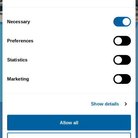
Läs mer
Consent
Necessary
Selection
Preferences
Nyheter
Statistics
Det senaste ifrån oss
Marketing
Läs mer
Show details
Allow all
Om oss