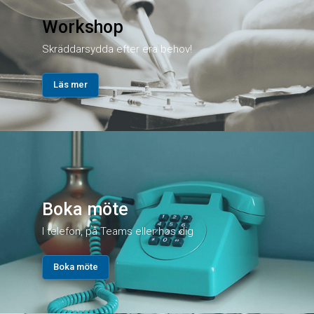
Workshop
Skräddarsydda efter era behov!
Läs mer
Boka möte
I telefon, på Teams eller hos dig
Boka möte